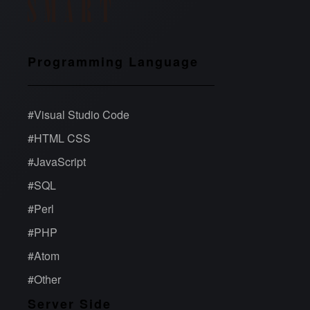
Programming Language
#
Visual Studio Code
#
HTML CSS
#
JavaScript
#
SQL
#
Perl
#
PHP
#
Atom
#
Other
Server Side