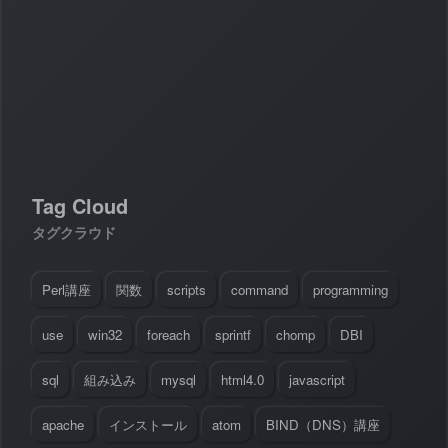
#
Visual Studio Code
#
HTML CSS
P
r
o
g
r
a
m
m
i
n
g
L
a
n
g
u
a
g
e
#
WordPress
#
Apache
#
MySQL
#
Git
#
JavaScript
#
SQL
#
Perl
#
PHP
S
e
r
v
e
r
S
i
d
e
#
Command Line
#
AWS
#
BIND
#
Atom
#
Other
B
l
o
g
#
Music
#
Science
Tag Cloud
#
Other
タグクラウド
Perl講座
関数
scripts
command
programming
use
win32
foreach
sprintf
chomp
DBI
sql
組み込み
mysql
html4.0
javascript
apache
インストール
atom
BIND（DNS）講座