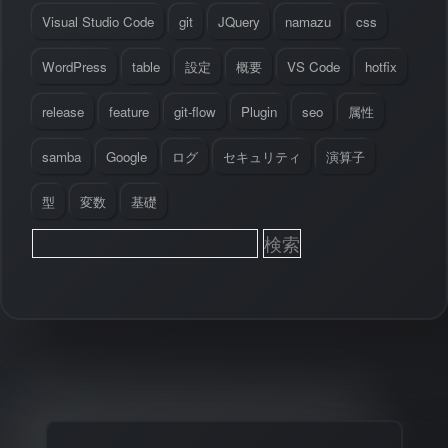
Visual Studio Code
git
JQuery
namazu
css
WordPress
table
設定
概要
VS Code
hotfix
release
feature
git-flow
Plugin
seo
属性
samba
Google
ログ
セキュリティ
演算子
型
変数
基礎