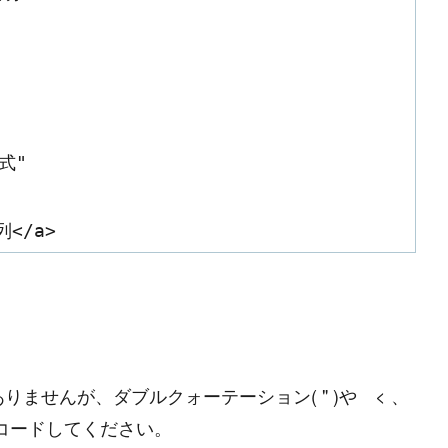
式"
列</
a
>
P
r
o
g
r
a
m
m
i
n
g
L
a
n
g
u
a
g
e
#
HTML CSS
#
JavaScript
#
SQL
#
Pe
りませんが、ダブルクォーテーション( " )や < 、
S
e
r
v
e
r
S
i
d
e
ンコードしてください。
#
Other