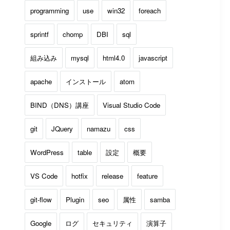
programming
use
win32
foreach
sprintf
chomp
DBI
sql
組み込み
mysql
html4.0
javascript
apache
インストール
atom
BIND（DNS）講座
Visual Studio Code
git
JQuery
namazu
css
WordPress
table
設定
概要
VS Code
hotfix
release
feature
git-flow
Plugin
seo
属性
samba
Google
ログ
セキュリティ
演算子