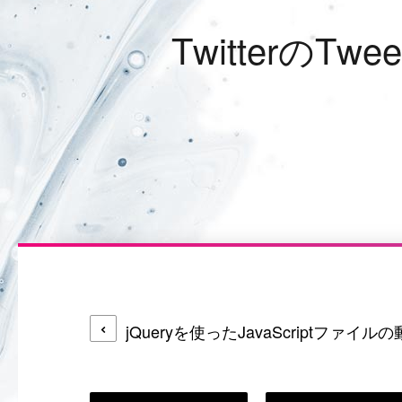
T
w
i
t
t
e
r
の
T
w
e
e
jQueryを使ったJavaScriptファイ