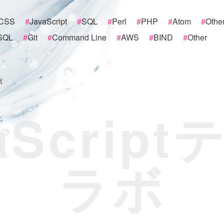
CSS
#
JavaScript
#
SQL
#
Perl
#
PHP
#
Atom
#
Othe
SQL
#
Git
#
Command Line
#
AWS
#
BIND
#
Other
ボ
aScrip
ラボ