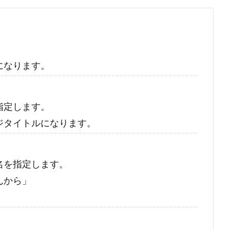
#
MySQL
#
Git
#
Command Line
#
B
l
o
g
#
Music
#
Science
になります。
指定します。
ジタイトルになります。
名を指定します。
んから」