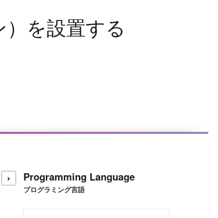
ン
）
を
設
置
す
る
Programming Language
プログラミング言語