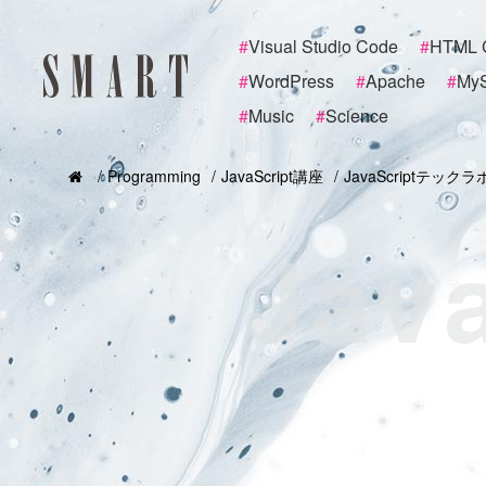
#
Visual Studio Code
#
HTML 
#
WordPress
#
Apache
#
My
#
Music
#
Science
Programming
JavaScript講座
JavaScriptテックラ
Jav