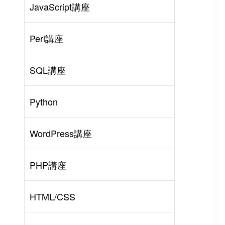
JavaScript講座
Perl講座
SQL講座
Python
WordPress講座
PHP講座
HTML/CSS