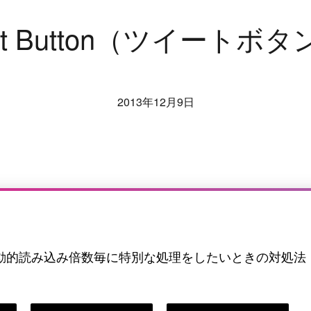
t
B
u
t
t
o
n
（
ツ
イ
ー
ト
ボ
タ
2013年12月9日
ルの動的読み込み
倍数毎に特別な処理をしたいときの対処法