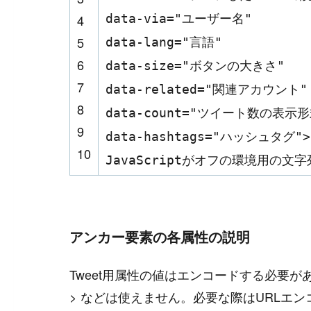
4
data-via
=
"ユーザー名"
5
data-lang
=
"言語"
6
data-size
=
"ボタンの大きさ"
7
data-related
=
"関連アカウント"
8
data-count
=
"ツイート数の表示形
9
data-hashtags
=
"ハッシュタグ"
>
10
JavaScriptがオフの環境用の文字
アンカー要素の各属性の説明
#
Visual Studio Code
Tweet用属性の値はエンコードする必要があ
> などは使えません。必要な際はURLエ