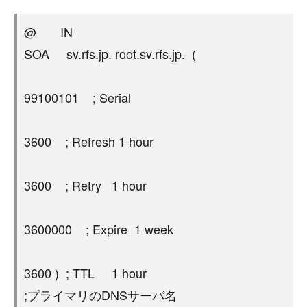
@ IN
SOA sv.rfs.jp. root.sv.rfs.jp. (
99100101 ; Serial
3600 ; Refresh 1 hour
3600 ; Retry 1 hour
3600000 ; Expire 1 week
3600 ) ; TTL 1 hour
;プライマリのDNSサーバ名