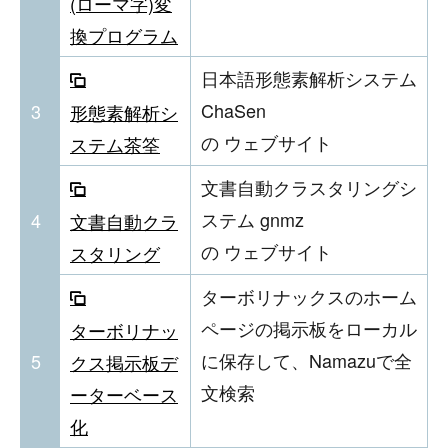
(ローマ字)変
換プログラム
日本語形態素解析システム
ChaSen
3
形態素解析シ
の ウェブサイト
ステム茶筌
文書自動クラスタリングシ
ステム gnmz
4
文書自動クラ
の ウェブサイト
スタリング
ターボリナックスのホーム
ページの掲示板をローカル
ターボリナッ
に保存して、Namazuで全
5
クス掲示板デ
文検索
ーターベース
化