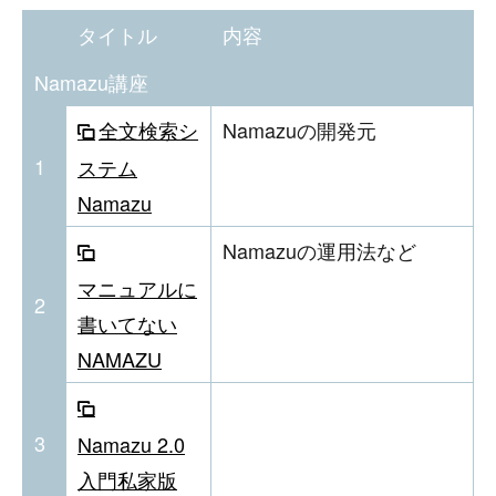
タイトル
内容
Namazu講座
全文検索シ
Namazuの開発元
1
ステム
Namazu
Namazuの運用法など
マニュアルに
2
書いてない
NAMAZU
3
Namazu 2.0
入門私家版