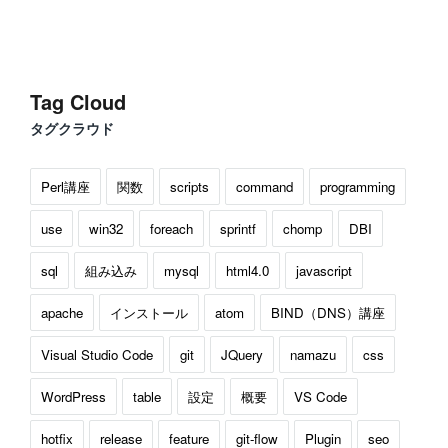
Tag Cloud
タグクラウド
Perl講座
関数
scripts
command
programming
use
win32
foreach
sprintf
chomp
DBI
sql
組み込み
mysql
html4.0
javascript
apache
インストール
atom
BIND（DNS）講座
Visual Studio Code
git
JQuery
namazu
css
WordPress
table
設定
概要
VS Code
hotfix
release
feature
git-flow
Plugin
seo