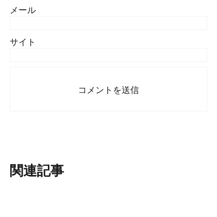
メール
サイト
#
Visual Studio Code
#
HTML CSS
P
r
o
g
r
a
m
m
i
n
g
L
a
n
g
u
a
g
e
関連記事
#
JavaScript
#
SQL
#
Perl
#
PHP
S
e
r
v
e
r
S
i
d
e
#
WordPress
#
Apache
#
MySQL
#
Git
#
Atom
#
Other
B
l
o
g
#
Command Line
#
AWS
#
BIND
#
Other