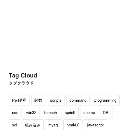
Tag Cloud
タグクラウド
Perl講座
関数
scripts
command
programming
use
win32
foreach
sprintf
chomp
DBI
sql
組み込み
mysql
html4.0
javascript