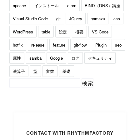
apache
インストール
atom
BIND（DNS）講座
Visual Studio Code
git
JQuery
namazu
css
WordPress
table
設定
概要
VS Code
hotfix
release
feature
git-flow
Plugin
seo
属性
samba
Google
ログ
セキュリティ
演算子
型
変数
基礎
CONTACT WITH RHYTHMFACTORY